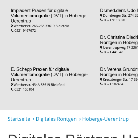
Impladent
Praxen für digitale
Dr.med.dent. Udo 
Volumentomografie (DVT) in Hoberge-
Dornberger Str. 274 33
0521 9116920
Uerentrup
Wertherstr. 266-268 33619 Bielefeld
0521 9467672
Dr. Christina Died
Röntgen in Hoberg
Uerentrupweg 17 3361
0521 441548
E. Schepp
Praxen für digitale
Dr. Verena Grun
Volumentomografie (DVT) in Hoberge-
Röntgen in Hoberg
Uerentrup
Kreuzberger Str. 17 33
0521 102434
Wertherstr. 434A 33619 Bielefeld
0521 163104
Startseite
Digitales Röntgen
Hoberge-Uerentrup