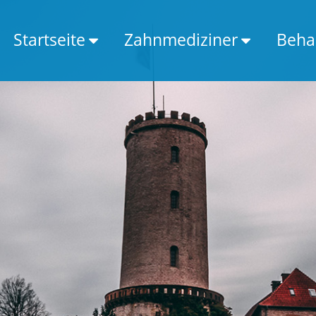
Startseite
Zahnmediziner
Beha
Infos zur Stadt
Zahnarzt
PLZ Liste
Kieferchirug
Mit Google suchen
Oralchirurg
Kieferorthopäde
Implantologe
Endodontologe
Kinderzahnarzt
Parodontologe