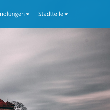
ndlungen
Stadtteile
Alterszahnheilkunde
Altenhagen
Ästhe. Zahnheilkunde
Babenhausen
Bleaching / Zahnaufhellung
Baumheide
Digitales Röntgen
Bethel
Dysgnathie
Brackwede
Kieferfehlstellung
Brake
Kiefergelenkstherapie CMD
Brönninghausen
Lingualtechnik
Dalpke
Lasertherapie
Deppendorf
Parodontitis
Eckardtsheim
Prophylaxe
Gadderbaum