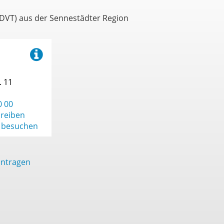
Oldentrup
(DVT) aus der Sennestädter Region
Quelle
Schildesche
Schröttinghausen
. 11
Senne
Sennestadt
0 00
hreiben
Sieker
 besuchen
Stieghorst
Sudbrack
intragen
Theesen
Ubbedissen
Ummeln
Vilsendorf