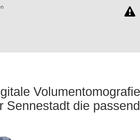
en
igitale Volumentomografi
ür Sennestadt die passend