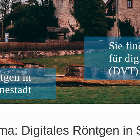
Sie fi
für di
(DVT)
tgen in
nestadt
a: Digitales Röntgen in