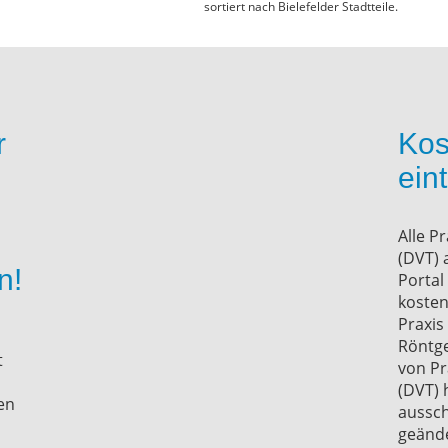
sortiert nach Bielefelder Stadtteile.
r
Kos
ein
Alle P
(DVT) 
n!
Portal
kosten
Praxis
Röntge
t
von Pr
(DVT) 
xen
aussch
geände