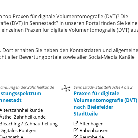
n top Praxen für digitale Volumentomografie (DVT)? Die
fie (DVT) in Sennestadt? In unseren Portal finden Sie keine
einzelnen Praxen für digitale Volumentomografie (DVT) au
e. Dort erhalten Sie neben den Kontaktdaten und allgemein
cht aller Bewertungportale sowie aller Social-Media Kanäle
andlungen der Zahnheilkunde
Sennestadt- Stadtteilsuche A bis Z
istungsspektrum
Praxen für digitale
nnestadt
Volumentomografie (DVT)
nach Bielefelder
Alterszahnheilkunde
Stadtteile
Ästhe. Zahnheilkunde
Bleaching / Zahnaufhellung
Altenhagen
Digitales Röntgen
Babenhausen
Dysgnathie
Baumheide