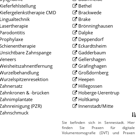
Kieferfehlstellung
Bethel
Kiefergelenkstherapie CMD
Brackwede
Lingualtechnik
Brake
Lasertherapie
Brönninghausen
Parodontitis
Dalpke
Prophylaxe
Deppendorf
Schienentherapie
Eckardtsheim
Unsichtbare Zahnspange
Gadderbaum
Veneers
Gellershagen
Weisheitszahnentfernung
Gräfinghagen
Wurzelbehandlung
Großdornberg
Wurzelspitzenresektion
Heepen
Zahnersatz
Hillegossen
Zahnkronen & -brücken
Hoberge-Uerentrup
Zahnimplantate
Holtkamp
Zahnreinigung (PZR)
Innenstadt/Mitte
Zahnschmuck
Sie befinden sich in Sennestadt. Hier
finden Sie Praxen für digitale
Volumentomografie (DVT) und Praxen