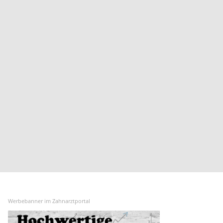
Wilhelmsdorf
Werbebanner im Zahnarztportal