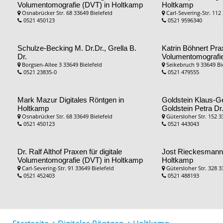
Volumentomografie (DVT) in Holtkamp
Holtkamp
Osnabrücker Str. 68 33649 Bielefeld
Carl-Severing-Str. 112
0521 450123
0521 9596340
Schulze-Becking M. Dr.Dr., Grella B.
Katrin Böhnert
Prax
Dr.
Volumentomografie
Borgsen-Allee 3 33649 Bielefeld
Seikebruch 9 33649 Bi
0521 23835-0
0521 479555
Mark Mazur
Digitales Röntgen in
Goldstein Klaus-Ge
Holtkamp
Goldstein Petra Dr
Osnabrücker Str. 68 33649 Bielefeld
Gütersloher Str. 152 3
0521 450123
0521 443043
Dr. Ralf Althof
Praxen für digitale
Jost Rieckesman
Volumentomografie (DVT) in Holtkamp
Holtkamp
Carl-Severing-Str. 91 33649 Bielefeld
Gütersloher Str. 328 3
0521 452403
0521 488193