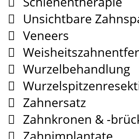
Schienentherapie
Unsichtbare Zahnsp
Veneers
Weisheitszahnentfe
Wurzelbehandlung
Wurzelspitzenresekt
Zahnersatz
Zahnkronen & -brüc
Zahnimplantate