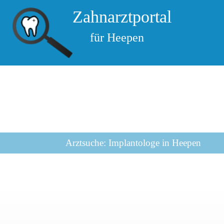
Zahnarztportal
für Heepen
Arztsuche: Implantologe in Heepen