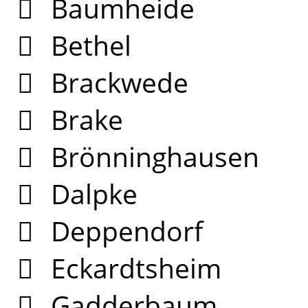
Baumheide
Bethel
Brackwede
Brake
Brönninghausen
Dalpke
Deppendorf
Eckardtsheim
Gadderbaum