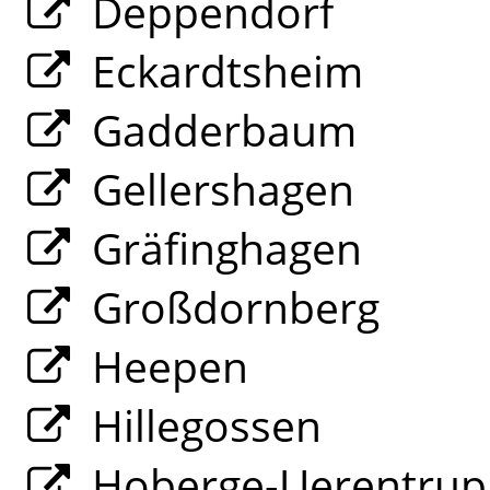
Deppendorf
Eckardtsheim
Gadderbaum
Gellershagen
Gräfinghagen
Großdornberg
Heepen
Hillegossen
Hoberge-Uerentrup