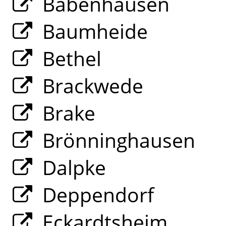
Babenhausen
Baumheide
Bethel
Brackwede
Brake
Brönninghausen
Dalpke
Deppendorf
Eckardtsheim