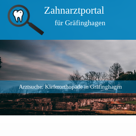
Zahnarztportal
für Gräfinghagen
Arztsuche: Kieferorthopäde in Gräfinghagen