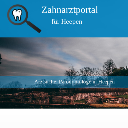
Zahnarztportal
für Heepen
Arztsuche: Parodontologe in Heepen