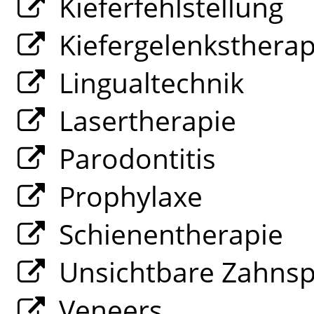
Kieferfehlstellung
Kiefergelenksthera
Lingualtechnik
Lasertherapie
Parodontitis
Prophylaxe
Schienentherapie
Unsichtbare Zahns
Veneers