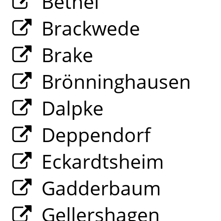
Bethel
Brackwede
Brake
Brönninghausen
Dalpke
Deppendorf
Eckardtsheim
Gadderbaum
Gellershagen