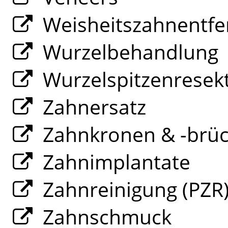
Weisheitszahnentfe
Wurzelbehandlung
Wurzelspitzenresek
Zahnersatz
Zahnkronen & -brü
Zahnimplantate
Zahnreinigung (PZR
Zahnschmuck