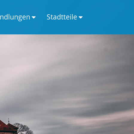
ndlungen
Stadtteile
Alterszahnheilkunde
Altenhagen
Ästhe. Zahnheilkunde
Babenhausen
Bleaching / Zahnaufhellung
Baumheide
Digitales Röntgen
Bethel
Dysgnathie
Brackwede
Kieferfehlstellung
Brake
Kiefergelenkstherapie CMD
Brönninghausen
Lingualtechnik
Dalpke
Lasertherapie
Deppendorf
Parodontitis
Eckardtsheim
Prophylaxe
Gadderbaum