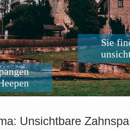
Sie fi
unsich
spangen
 Heepen
ma: Unsichtbare Zahnsp