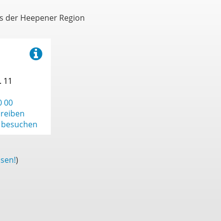
Oldentrup
us der Heepener Region
Quelle
Schildesche
Schröttinghausen
. 11
Senne
Sennestadt
0 00
hreiben
Sieker
 besuchen
Stieghorst
Sudbrack
ssen!
)
Theesen
Ubbedissen
Ummeln
Vilsendorf