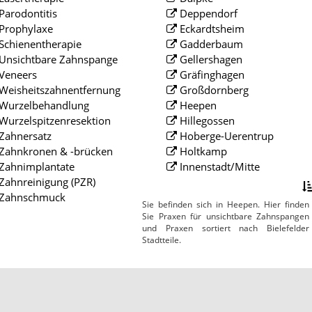
Parodontitis
Deppendorf
Prophylaxe
Eckardtsheim
Schienentherapie
Gadderbaum
Unsichtbare Zahnspange
Gellershagen
Veneers
Gräfinghagen
Weisheitszahnentfernung
Großdornberg
Wurzelbehandlung
Heepen
Wurzelspitzenresektion
Hillegossen
Zahnersatz
Hoberge-Uerentrup
Zahnkronen & -brücken
Holtkamp
Zahnimplantate
Innenstadt/Mitte
Zahnreinigung (PZR)
Zahnschmuck
Sie befinden sich in Heepen. Hier finden
Sie Praxen für unsichtbare Zahnspangen
und Praxen sortiert nach Bielefelder
Stadtteile.