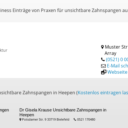
siness Einträge von Praxen für unsichtbare Zahnspangen a
Muster Str
ktur
Array
(0521) 0 0
E-Mail sc
Webseite
unsichtbare Zahnspangen in Heepen (
Kostenlos eintragen la
angen
Dr Gisela Krause
Unsichtbare Zahnspangen in
Heepen
Potsdamer Str. 9 33719 Bielefeld
0521 170480