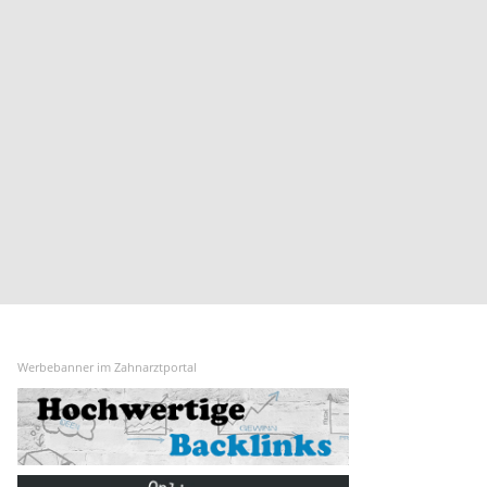
Wilhelmsdorf
Werbebanner im Zahnarztportal