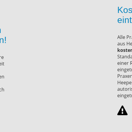
Kos
ein
m
Alle P
n!
aus He
koste
Standa
re
einer 
it
einget
Praxen
xen
Heepen
autori
ch
einget