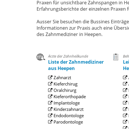
Praxen für unsichtbare Zahnspangen in He
Erfahrungsberichte der einzelnen Praxen
Ausser Sie besuchen die Bussines Einträg
Informationen zur Praxis auch eine Übersi
des Zahnmediziner in Heepen.
Ärzte der Zahnheilkunde
Beh
Liste der Zahnmediziner
Le
aus Heepen
He
Zahnarzt
Kieferchirug
Oralchirurg
Kieferorthopäde
Implantologe
Kinderzahnarzt
Endodontologe
Parodontologe