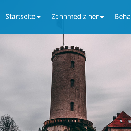
Startseite
Zahnmediziner
Beha
Infos zur Stadt
Zahnarzt
PLZ Liste
Kieferchirug
Mit Google suchen
Oralchirurg
Kieferorthopäde
Implantologe
Endodontologe
Kinderzahnarzt
Parodontologe