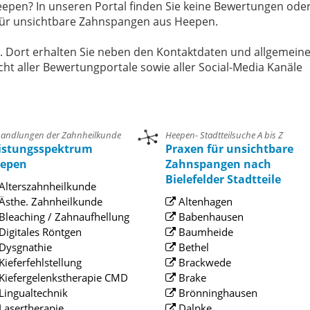
epen? In unseren Portal finden Sie keine Bewertungen ode
 für unsichtbare Zahnspangen aus Heepen.
e. Dort erhalten Sie neben den Kontaktdaten und allgemein
cht aller Bewertungportale sowie aller Social-Media Kanäle
andlungen der Zahnheilkunde
Heepen- Stadtteilsuche A bis Z
istungsspektrum
Praxen für unsichtbare
epen
Zahnspangen nach
Bielefelder Stadtteile
Alterszahnheilkunde
Ästhe. Zahnheilkunde
Altenhagen
Bleaching / Zahnaufhellung
Babenhausen
Digitales Röntgen
Baumheide
Dysgnathie
Bethel
Kieferfehlstellung
Brackwede
Kiefergelenkstherapie CMD
Brake
Lingualtechnik
Brönninghausen
Lasertherapie
Dalpke