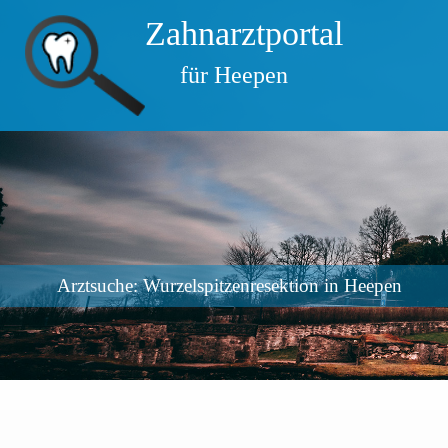
Zahnarztportal
für Heepen
Arztsuche: Wurzelspitzenresektion in Heepen