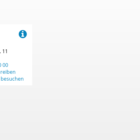
Oldentrup
Quelle
Schildesche
Schröttinghausen
. 11
Senne
Sennestadt
0 00
hreiben
Sieker
 besuchen
Stieghorst
Sudbrack
Theesen
Ubbedissen
Ummeln
Vilsendorf