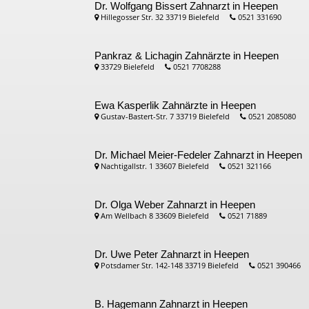
Dr. Wolfgang Bissert
Zahnarzt in Heepen
Hillegosser Str. 32 33719 Bielefeld
0521 331690
Pankraz & Lichagin
Zahnärzte in Heepen
33729 Bielefeld
0521 7708288
Ewa Kasperlik
Zahnärzte in Heepen
Gustav-Bastert-Str. 7 33719 Bielefeld
0521 2085080
Dr. Michael Meier-Fedeler
Zahnarzt in Heepen
Nachtigallstr. 1 33607 Bielefeld
0521 321166
Dr. Olga Weber
Zahnarzt in Heepen
Am Wellbach 8 33609 Bielefeld
0521 71889
Dr. Uwe Peter
Zahnarzt in Heepen
Potsdamer Str. 142-148 33719 Bielefeld
0521 390466
B. Hagemann
Zahnarzt in Heepen