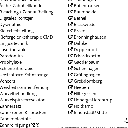
Ästhe. Zahnheilkunde
Babenhausen
Bleaching / Zahnaufhellung
Baumheide
Digitales Röntgen
Bethel
Dysgnathie
Brackwede
Kieferfehlstellung
Brake
Kiefergelenkstherapie CMD
Brönninghausen
Lingualtechnik
Dalpke
Lasertherapie
Deppendorf
Parodontitis
Eckardtsheim
Prophylaxe
Gadderbaum
Schienentherapie
Gellershagen
Unsichtbare Zahnspange
Gräfinghagen
Veneers
Großdornberg
Weisheitszahnentfernung
Heepen
Wurzelbehandlung
Hillegossen
Wurzelspitzenresektion
Hoberge-Uerentrup
Zahnersatz
Holtkamp
Zahnkronen & -brücken
Innenstadt/Mitte
Zahnimplantate
Zahnreinigung (PZR)
Sie befinden sich in Heepen. Hier finden