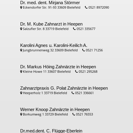
Dr. med. dent. Mirjana Störmer
Eckendorfer Str. 91-93 33609 Bielefeld
0521 8972090
Dr. M. Kube
Zahnarzt in Heepen
Salzufler Str. 8 33719 Bielefeld
0521 335677
Karolini Agnes u. Karolini-Keilich A.
Jungbrunnenweg 32 33609 Bielefeld
0521 71256
Dr. Markus Höing
Zahnärzte in Heepen
Kleine Howe 11 33607 Bielefeld
0521 295268
Zahnarztpraxis G. Polat
Zahnärzte in Heepen
Heeperholz 1 33719 Bielefeld
0521 336661
Werner Knoop
Zahnärzte in Heepen
Borkumweg 1 33729 Bielefeld
0521 76553
Dr.med.dent. C. Flügge-Eberlein