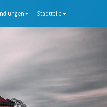
ndlungen
Stadtteile
Alterszahnheilkunde
Altenhagen
Ästhe. Zahnheilkunde
Babenhausen
Bleaching / Zahnaufhellung
Baumheide
Digitales Röntgen
Bethel
Dysgnathie
Brackwede
Kieferfehlstellung
Brake
Kiefergelenkstherapie CMD
Brönninghausen
Lingualtechnik
Dalpke
Lasertherapie
Deppendorf
Parodontitis
Eckardtsheim
Prophylaxe
Gadderbaum