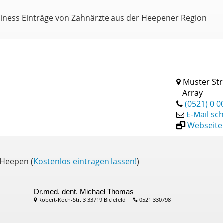
siness Einträge von Zahnärzte aus der Heepener Region
Muster Str
Array
(0521) 0 0
E-Mail sc
Webseite
 Heepen (
Kostenlos eintragen lassen!
)
Dr.med. dent. Michael Thomas
Robert-Koch-Str. 3 33719 Bielefeld
0521 330798