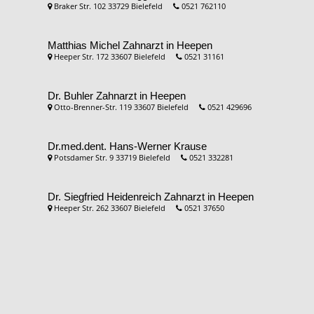
Braker Str. 102 33729 Bielefeld
0521 762110
Matthias Michel
Zahnarzt in Heepen
Heeper Str. 172 33607 Bielefeld
0521 31161
Dr. Buhler
Zahnarzt in Heepen
Otto-Brenner-Str. 119 33607 Bielefeld
0521 429696
Dr.med.dent. Hans-Werner Krause
Potsdamer Str. 9 33719 Bielefeld
0521 332281
Dr. Siegfried Heidenreich
Zahnarzt in Heepen
Heeper Str. 262 33607 Bielefeld
0521 37650