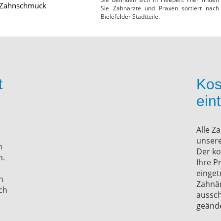
Zahnschmuck
Sie Zahnärzte und Praxen sortiert nach
Bielefelder Stadtteile.
t
Kos
ein
Alle Z
unsere
n
Der ko
n.
Ihre P
einget
n
Zahnär
ch
aussch
geände