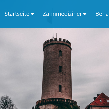
Startseite
Zahnmediziner
Beha
Infos zur Stadt
Zahnarzt
PLZ Liste
Kieferchirug
Mit Google suchen
Oralchirurg
Kieferorthopäde
Implantologe
Endodontologe
Kinderzahnarzt
Parodontologe