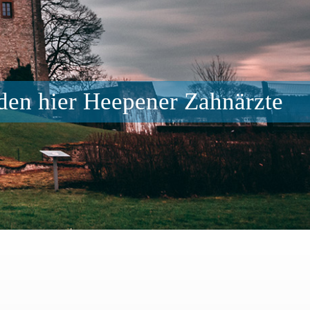
Schienentherapie
Gellershagen
Unsichtbare Zahnspange
Gräfinghagen
Veneers
Großdornberg
Weisheitszahnentfernung
Heepen
nden hier Heepener Zahnärzte
Wurzelbehandlung
Hillegossen
Wurzelspitzenresektion
Hoberge-
Zahnersatz
Uerentrup
Zahnkronen & -brücken
Holtkamp
Zahnimplantate
Innenstadt/Mitte
Zahnreinigung (PZR)
Jöllenbeck
Zahnschmuck
Kirchdornberg
Lämershagen
Milse
Niederdornberg