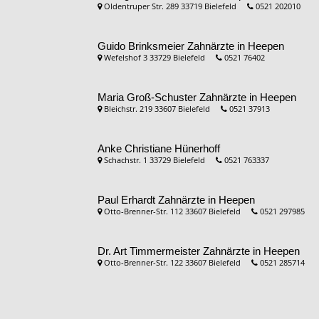
Oldentruper Str. 289 33719 Bielefeld
0521 202010
Guido Brinksmeier
Zahnärzte in Heepen
Wefelshof 3 33729 Bielefeld
0521 76402
Maria Groß-Schuster
Zahnärzte in Heepen
Bleichstr. 219 33607 Bielefeld
0521 37913
Anke Christiane Hünerhoff
Schachstr. 1 33729 Bielefeld
0521 763337
Paul Erhardt
Zahnärzte in Heepen
Otto-Brenner-Str. 112 33607 Bielefeld
0521 297985
Dr. Art Timmermeister
Zahnärzte in Heepen
Otto-Brenner-Str. 122 33607 Bielefeld
0521 285714