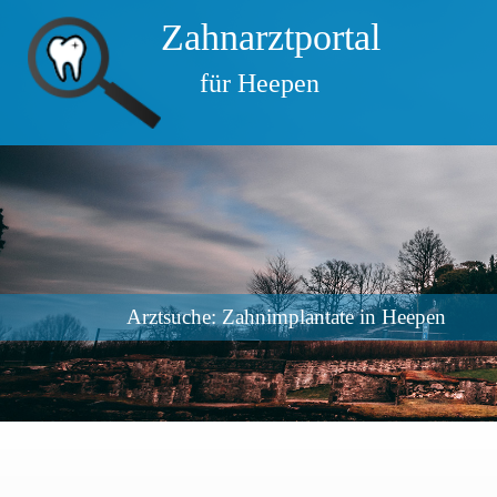
Zahnarztportal
für Heepen
Arztsuche: Zahnimplantate in Heepen